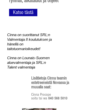
ryhmät, aikataulut ja ohjeet
Katso tästä
Cinna on suorittanut SRL:n
Valmentaja II koulutuksen ja
hänellä on
taitotuomarioikeudet!
Cinna on Lounais-Suomen
aluevalmentaja ja SRL:n
Talent valmentaja
Lisätietoja Cinna teamin
estetreeneistä Novassa ja
muualla saat:
Cinna Procope
soita tai wa
040 568 5010