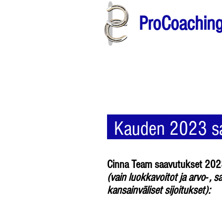
ProCoachin
Kauden 2023 s
Cinna Team saavutukset 20
(vain luokkavoitot ja arvo- , sar
kansainväliset sijoitukset):