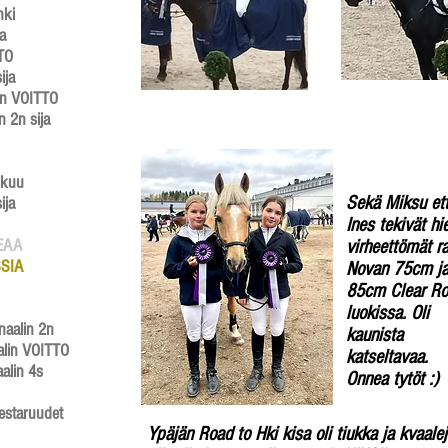
nki
a​
TTO
ija
in VOITTO
 2n sija
skuu
Sekä Miksu et
ja​
Ines tekivät hi
EAA
virheettömät r
SIA
Novan 75cm j
85cm Clear R
luokissa. Oli
aalin 2n​
kaunista
alin VOITTO
katseltavaa.
aalin 4s
Onnea tytöt :)
estaruudet
Ypäjän Road to Hki kisa oli tiukka ja kvaale