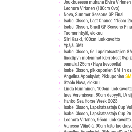
Joukkueessa mukana Elvira Virtanen
Leonora Virtanen (100cm 0vp)​
Nova, Summer Seasons GP Final
Isabel Olsson, Last Chance 115cm 2n s
Isabel Olsson, Small GP Seasons Final
Tuomarinkylä, elokuu
Siiri Kaski, 100cm luokkavoitto​
Ypäjä, SMt
Isabel Olsson, 6s Lapsiratsastajien SM
finaalipvn molemmat ki
e
rrokset 0vp j
samalla125cm​ (Haya hevosella)
Isabel Olsson, pikkuponien SM
1n
os
Angelina Appelqvist, Pikkuponien
SM
Stable Nova, elokuu
Linda Numminen, 100cm luokkavoitto
Ines Versmissen, 80cm debyytti, IA si
Hanko Sea Horse Week 2023
Isabel Olsson, Lapsiratsastaja Cup Voit
Isabel Olsson, Lapsiratsastaja Cup 2n 
Leonora Virtanen, 95cm luokkavoitto
Vanessa Väinölä, 90cm taito luokkavo