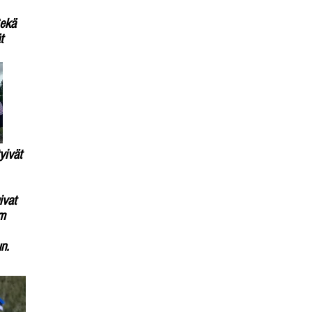
Sekä
t
yivät
ivat
cm
n.