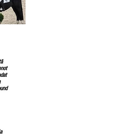
tä
enot
adat
a
ound
ja