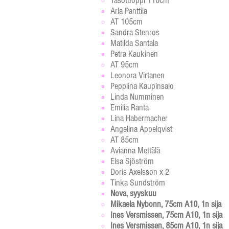
Tasotuoppi 110cm
Arla Panttila​
AT 105cm
Sandra Stenros​
Matilda Santala
Petra Kaukinen
AT 95cm
Leonora Virtanen​
Peppiina Kaupinsalo
Linda Numminen
Emilia Ranta
Lina Habermacher
Angelina Appelqvist
AT 85cm
Avianna Mettälä
Elsa Sjöström
Doris Axelsson x 2
Tinka Sundström
Nova, syyskuu
Mikaela Nybonn, 75cm A10, 1n sija
Ines Versmissen, 75cm A10, 1n sija
Ines Versmissen, 85cm A10, 1n sija