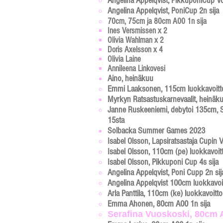
Angelina Appelqvist, PikkuponiCup Vo
Angelina Appelqvist, PoniCup 2n sija
70cm,
75cm ja 80cm A00 1n sija​
Ines Versmissen x 2​
Olivia Wahlman x 2
Doris Axelsson x 4
Olivia Laine
Annileena Linkovesi
Aino, heinäkuu
Emmi Laaksonen, 115cm luokkavoitto
Myrkyn Ratsastuskarnevaalit, heinäk
Janne Ruskeeniemi,
debytoi 135cm,
S
15sta​
Solbacka Summer Games 2023
Isabel Olsson, Lapsiratsastaja Cupin 
Isabel Olsson, 110cm (pe) luokkavoit
Isabel Olsson, Pikkuponi Cup 4s sija
Angelina Appelqvist, Poni Cupp 2n sij
Angeli
na Appelqvist 100cm luokkavoi
Arla Panttila, 110cm (ke) luokkavoitto
Emma Ahonen, 80cm A00 1n sija
Serafina Vuoskoski, 80cm A