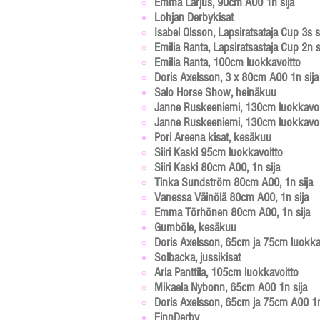
​Emma Larjus, 90cm A00 1n sija
Lohjan Derbykisat
Isabel Olsson, Lapsiratsataja Cup 3s si
Emilia Ranta, Lapsiratsastaja Cup 2n s
Emilia Ranta, 100cm luokkavoitto
Doris Axelsson, 3 x 80cm A00 1n sija
Salo Horse Show, heinäkuu
Janne Ruskeeniemi, 130
cm
luokkavoi
Janne Ruskeeniemi, 130cm luokkavoi
Pori Areena kisat, kesäkuu
Siiri Kaski 95cm luokkavoitto​
Siiri Kaski 80cm A00, 1n sija
Tinka Sundström 80cm A00, 1n sija
Vanessa Väinölä 80cm A00, 1n sija
Emma Törhönen 80cm A00, 1n sija
Gumböle, kesäkuu
Doris Axelsson, 65cm ja 75cm luokkav
Solbacka, jussikisat
Arla Panttila, 105cm luokkavoitto​
Mikaela Nybonn, 65cm A00 1n sija
Doris Axelsson, 65cm ja 75cm A00 1n
FinnDerby