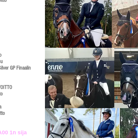
itto
​
uu
ilver GP Finaalin
VOITTO​
to
a
tto
00 1n sija