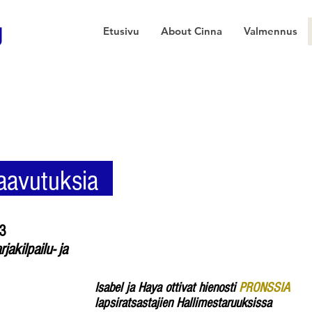
g
Etusivu
About Cinna
Valmennus
aavutuksia
23
jakilpailu- ja
Isabel ja Haya ottivat hienosti
PRONSSIA
lapsiratsastajien Hallimestaruuksissa