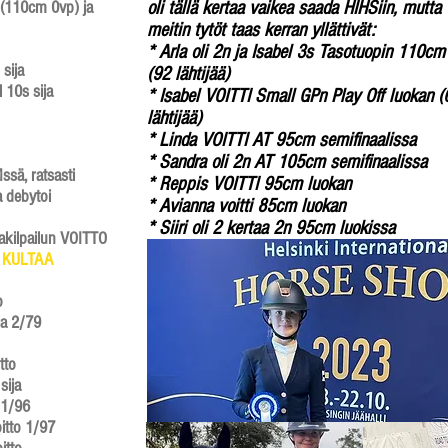
 (110cm 0vp) ja
oli tällä kertaa vaikea saada HIHSiin, mutta
meitin tytöt taas kerran yllättivät:
* Arla oli 2n ja Isabel 3s Tasotuopin 110cm
ija​
(92 lähtijää)
 10s sija
* Isabel VOITTI Small GPn Play Off luokan (
lähtijää)
* Linda VOITTI AT 95cm semifinaalissa
* Sandra oli 2n AT 105cm semifinaalissa
ssä, ratsasti
* Reppis VOITTI 95cm luokan
a debytoi
* Avianna voitti 85cm luokan
* Siiri oli 2 kertaa 2n 95cm luokissa
akilpailun VOITTO
 KULTAA
​
ja 2/79
to​
sija
 1/96
itto 1/97