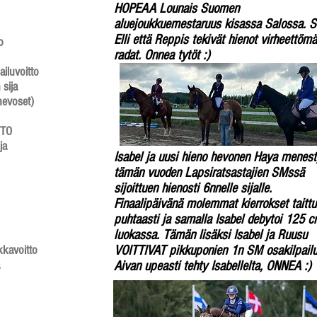
HOPEAA Lounais Suomen
aluejoukkuemestaruus kisassa Salossa. 
Elli että Reppis tekivät hienot virheettömä
​
radat. Onnea tytöt :)
iluvoitto
 sija
(hevoset)
TO​
ja
Isabel ja uusi hieno hevonen Haya menest
tämän vuoden Lapsiratsastajien SMssä
sijoittuen hienosti 6nnelle sijalle.
Finaalipäivänä molemmat kierrokset taittu
puhtaasti ja samalla Isabel debytoi 125 
luokassa. Tämän lisäksi Isabel ja Ruusu
kavoitto​
VOITTIVAT pikkuponien 1n SM osakilpailu
Aivan upeasti tehty Isabellelta, ONNEA :)