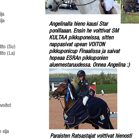
ja​
ija
Angelinalla hieno kausi Star
ponillaaan. Ensin he voittivat SM
KULTAA pikkuponeissa, sitten
nappasivat upean VOITON
tto (Su)
pikkuponicup Finaalissa ja saivat
tto
(La)
hopeaa ESRAn pikkuponien
aluemestaruudessa. Onnea Angelina :)
oitot​
 sija
Paraisten Ratsastajat voittivat hienosti