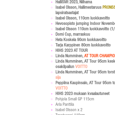
HalliSMt 2023, Niihama
Isabel Olsson, Hallimestaruus
PRONS
lapsiratsastajat​
Isabel Olsson, 110cm luokkavoitto
Hevosopisto jumping Indoor Novemb
Isabel Olsson 110cm luokkavoitto (1/
Domi Cup, marraskuu
Heta Koskela 90cm luokkavoitto​
Tarja Karppinen 80cm luokkavoitto
HIHS 2023 AT TOUR
Linda Numminen,
AT TOUR CHAMPIO
Linda Numminen, AT Tour 95cm kesk
osakilpailun
VOITTO
Linda Numminen, AT Tour 95cm torsta
sija
Peppiina Kaupinsalo, AT Tour 95cm to
VOITTO
HIHS 2023 mukaan kvaalautuneet
Pohjola Small GP 115cm​
Arla Panttila​
Isabel Olsson x 2