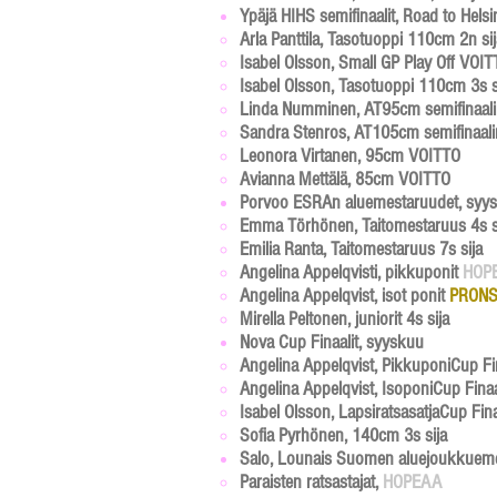
Ypäjä HIHS semifinaalit, Road to Helsi
Arla Panttila, Tasotuoppi 110cm 2n sij
Isabel Olsson, Small GP Play Off VOI
Isabel Olsson, Tasotuoppi 110cm 3s s
Linda Numminen, AT95cm semifinaal
Sandra Stenros, AT105cm semifinaalin
Leonora Virtanen, 95cm VOITTO
Avianna Mettälä, 85cm VOITTO
Porvoo ESRAn aluemestaruudet, syy
Emma Törhönen, Taitomestaruus 4s si
Emilia Ranta, Taitomestaruus 7s sija
Angelina Appelqvisti, pikkuponit
HOP
Angelina Appelqvist, isot ponit
PRONS
Mirella Peltonen, juniorit 4s sija
Nova Cup Finaalit, syyskuu
Angelina Appelqvist, PikkuponiCup Fin
Angelina Appelqvist, IsoponiCup Fina
Isabel Olsson, LapsiratsasatjaCup Fin
Sofia Pyrhönen, 140cm 3s sija
Salo, Lounais Suomen aluejoukkuem
Paraisten ratsastajat,
HOPEAA​