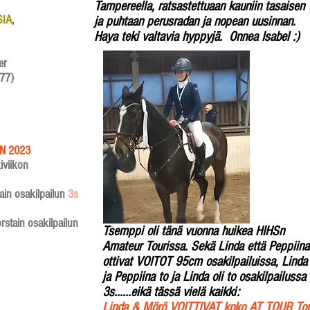
Tampereella, ratsastettuaan kauniin tasaisen
SIA
,
ja puhtaan perusradan ja nopean uusinnan.
Haya teki valtavia hyppyjä. Onnea Isabel :)
er
77)​
N 2023
iviikon
in osakilpailun
3s
rstain osakilpailun
Tsemppi oli tänä vuonna huikea HIHSn
Amateur Tourissa. Sekä Linda että Peppiina
ottivat VOITOT 95cm osakilpailuissa, Linda
ja Peppiina to ja Linda oli to osakilpailussa
3s......eikä tässä vielä kaikki:
Linda & Mörö VOITTIVAT koko AT TOUR To