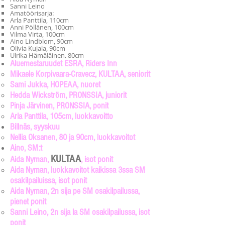
Sanni Leino
Amatöörisarja:
Arla Panttila, 110cm
Anni Pöllänen, 100cm
Vilma Virta, 100cm
Aino Lindblom, 90cm
Olivia Kujala, 90cm
Ulrika Hämäläinen, 80cm
Aluemestaruudet ESRA, Riders Inn
Mikaele Korpivaara-Cravecz, KULTAA, seniorit​
Sami Jukka, HOPEAA, nuoret
Hedda Wickström, PRONSSIA, juniorit
Pinja Järvinen, PRONSSIA, ponit
Arla Panttila, 105cm, luokkavoitto
Billnäs, syyskuu
Nellia Oksanen, 80 ja 90cm, luokkavoitot​
Aino, SM:t
KULTAA
Aida Nyman,
, isot ponit​
Aida Nyman, luokkavoitot kaikissa 3ssa SM
osakilpailuissa, isot ponit
Aida Nyman, 2n sija pe SM osakilpailussa,
pienet ponit
Sanni Leino, 2n sija la SM osakilpailussa, isot
ponit