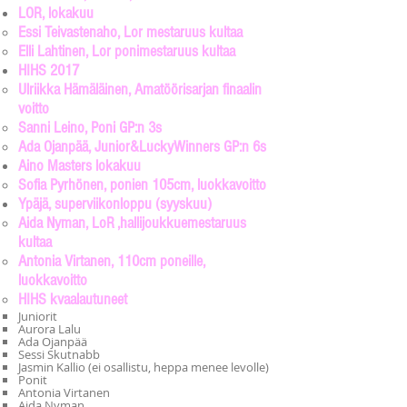
LOR, lokakuu
Essi Teivastenaho, Lor mestaruus kultaa​
Elli Lahtinen, Lor ponimestaruus kultaa
HIHS 2017
Ulriikka Hämäläinen, Amatöörisarjan finaalin
voitto​
Sanni Leino, Poni GP:n 3s
Ada Ojanpää, Junior&LuckyWinners GP:n 6s
Aino Masters lokakuu
Sofia Pyrhönen, ponien 105cm, luokkavoitto​
Ypäjä, superviikonloppu (syyskuu)
Aida Nyman, LoR ,hallijoukkuemestaruus​
kultaa
Antonia Virtanen, 110cm poneille,
luokkavoitto
HIHS kvaalautuneet
Juniorit
Aurora Lalu
Ada Ojanpää
Sessi Skutnabb
Jasmin Kallio (ei osallistu, heppa menee levolle)
Ponit
Antonia Virtanen
Aida Nyman