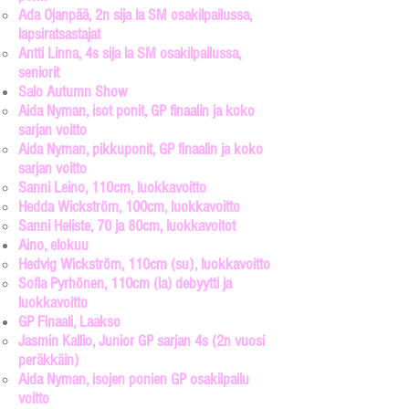
Ada Ojanpää, 2n sija la SM osakilpailussa,
lapsiratsastajat
Antti Linna, 4s sija la SM osakilpailussa,
seniorit
Salo Autumn Show
Aida Nyman, isot ponit, GP finaalin ja koko
sarjan voitto​
Aida Nyman, pikkuponit, GP finaalin ja koko
sarjan voitto
Sanni Leino, 110cm, luokkavoitto
Hedda Wickström, 100cm, luokkavoitto
Sanni Heliste, 70 ja 80cm, luokkavoitot
Aino, elokuu
Hedvig Wickström, 110cm (su), luokkavoitto​
Sofia Pyrhönen, 110cm (la) debyytti ja
luokkavoitto
GP Finaali, Laakso
Jasmin Kallio, Junior GP sarjan 4s (2n vuosi
peräkkäin)
Aida Nyman, isojen ponien GP osakilpailu
voitto​