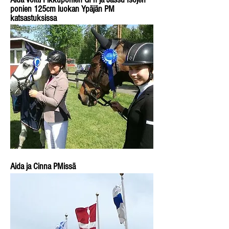
ponien 125cm luokan Ypäjän PM
katsastuksissa
Aida ja
Cinna
PMissä