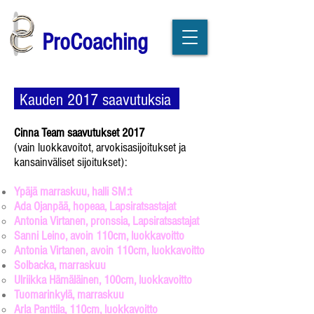
ProCoaching
Kauden 2017 saavutuksia
Cinna Team saavutukset 2017
(vain luokkavoitot, arvokisasijoitukset ja
kansainväliset sijoitukset):
Ypäjä marraskuu, halli SM:t
Ada Ojanpää, hopeaa, Lapsiratsastajat​
Antonia Virtanen, pronssia, Lapsiratsastajat
Sanni Leino, avoin 110cm, luokkavoitto
Antonia Virtanen, avoin 110cm, luokkavoitto
Solbacka, marraskuu
Ulriikka Hämäläinen, 100cm, luokkavoitto​
Tuomarinkylä, marraskuu
Arla Panttila, 110cm, luokkavoitto​