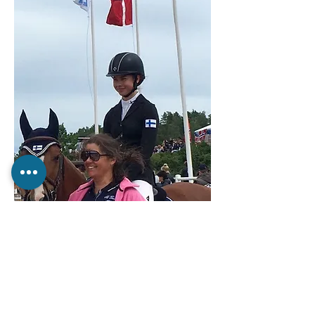
Aino & Ben, 80cm ja 90cm voittajia Lohjalla