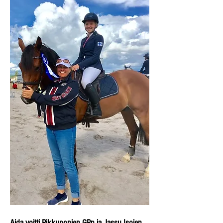
Aida voitti Pikkuponien GPn ja Jassu Isojen