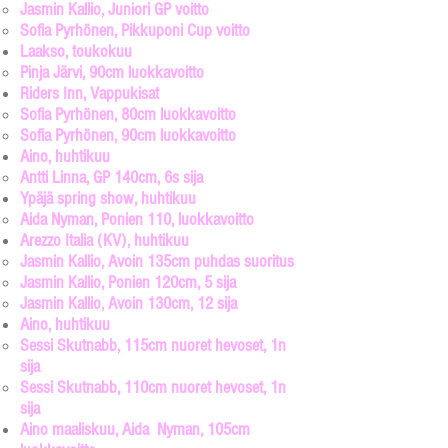
Jasmin Kallio, Juniori GP voitto​
Sofia Pyrhönen, Pikkuponi Cup voitto
Laakso, toukokuu
Pinja Järvi, 90cm luokkavoitto​
Riders Inn, Vappukisat​
Sofia Pyrhönen, 80cm luokkavoitto​
Sofia Pyrhönen, 90cm luokkavoitto
Aino, huhtikuu
Antti Linna, GP 140cm, 6s sija​
Ypäjä spring show, huhtikuu
Aida Nyman, Ponien 110​, luokkavoitto
Arezzo Italia (KV), huhtikuu
Jasmin Kallio, Avoin 135cm puhdas suoritus​
Jasmin Kallio, Ponien 120cm, 5 sija
Jasmin Kallio, Avoin 130cm, 12 sija
Aino, huhtikuu
Sessi Skutnabb, 115cm nuoret hevoset, 1n
sija​
Sessi Skutnabb, 110cm nuoret hevoset, 1n
sija
Aino maaliskuu, Aida Nyman, 105cm