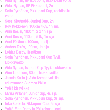
Aida Nyman, GP Isot ponit​, osakilpailu voitto
Aida Nyman, GP Pikkuponit, 2n
Sofia Pyrhönen, Pikkuponi Cup, osakilpailu
voitto
Sessi Skutnabb, Juniori Cup, 2n
Roy Kokkonen, 100cm 4-5v, 1n sija
Anni Roslin, 100cm, 2 x 1n sija
Anni Roslin, 110cm, 5-8v, 1n sija
Anni Pöllänen, 100cm, 1n sija
Anders Teräs, 100cm, 1n sija
Lohjan Derby, Heinäkuu
Sofia Pyrhönen, Pikkuponi Cup Tyyli,
luokkavoitto​
Aida Nyman, Isoponi Cup Tyyli, luokkavoitto
Aino Lindblom, 80cm, luokkavoitto
Jasmin Kallio ja Aida Nyman valittiin
edustamaan Suomea PMiin
Ypäjä kisaviikko
Elviira Virtanen, Junior cup, 4s sija​
Sofia Pyrhönen, Pikkuponi Cup, 3s sija
Inka Koskela, Pikkuponi Cup, 5s sija
Ypäjä, Finn Derby ja PM katsastukset