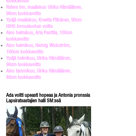
luokkavoitto
Riders Inn, maaliskuu Ulrika Hämäläinen,
90cm luokkavoitto
Ypäjä maaliskuu, Kreetta Pitkänen, 90cm
HIHS bonusluokan voitto
Aino helmikuu, Arla Panttila, 100cm
luokkavoitto
Aino helmikuu, Hedvig Wickström,
100cm luokkavoitto
Ypäjä helmikuu, Ulrika Hämäläinen,
90cm luokkavoitto
Aino tammikuu, Ulrika Hämäläinen,
80cm luokkavoitto
Ada voitti upeasti hopeaa ja Antonia pronssia
Lapsiratsastajien halli SM:ssä