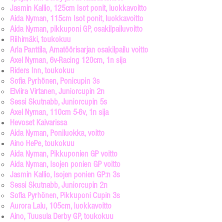
Jasmin Kallio, 125cm Isot ponit, luokkavoitto
Aida Nyman, 115cm Isot ponit, luokkavoitto​
Aida Nyman, pikkuponi GP, osakilpailuvoitto
Riihimäki, toukokuu
Arla Panttila, Amatöörisarjan osakilpailu voitto​
Axel Nyman, 6v-Racing 120cm, 1n sija
Riders Inn, toukokuu
Sofia Pyrhönen, Ponicupin 3s
Elviira Virtanen, Juniorcupin 2n
Sessi Skutnabb, Juniorcupin 5s
Axel Nyman, 110cm 5-6v, 1n sija
Hevoset Kaivarissa
Aida Nyman, Poniluokka, voitto​
Aino HePe, toukokuu
Aida Nyman, Pikkuponien GP voitto​
Aida Nyman, Isojen ponien GP voitto
Jasmin Kallio, Isojen ponien GP:n 3s
Sessi Skutnabb, Juniorcupin 2n
Sofia Pyrhönen, Pikkuponi Cupin 3s
Aurora Lalu, 105cm, luokkavoitto
Aino, Tuusula Derby GP, toukokuu