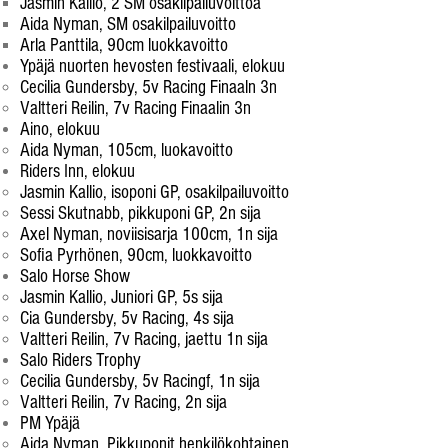
Jasmin Kallio, 2 SM osakilpailuvoittoa​
Aida Nyman, SM osakilpailuvoitto
Arla Panttila, 90cm luokkavoitto
Ypäjä nuorten hevosten festivaali, elokuu
Cecilia Gundersby, 5v Racing Finaaln 3n​
Valtteri Reilin, 7v Racing Finaalin 3n
Aino, elokuu
Aida Nyman, 105cm, luokavoitto​
Riders Inn, elokuu
​Jasmin Kallio, isoponi GP, osakilpailuvoitto
Sessi Skutnabb, pikkuponi GP, 2n sija
Axel Nyman, noviisisarja 100cm, 1n sija
Sofia Pyrhönen, 90cm​, luokkavoitto
Salo Horse Show
Jasmin Kallio, Juniori GP, 5s sija​
Cia Gundersby, 5v Racing, 4s sija
Valtteri Reilin, 7v Racing, jaettu 1n sija
Salo Riders Trophy
Cecilia Gundersby, 5v Racingf, 1n sija​
Valtteri Reilin, 7v Racing, 2n sija
PM Ypäjä
Aida Nyman, Pikkuponit henkilökohtainen,