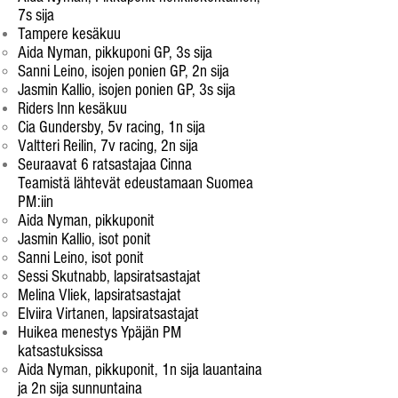
7s sija​
Tampere kesäkuu
Aida Nyman, pikkuponi GP, 3s sija
Sanni Leino, isojen ponien GP, 2n sija
Jasmin Kallio, isojen ponien GP, 3s sija
Riders Inn kesäkuu
Cia Gundersby, 5v racing, 1n sija​
Valtteri Reilin, 7v racing, 2n sija
Seuraavat 6 ratsastajaa Cinna
Teamistä lähtevät edeustamaan Suomea
PM:iin
Aida Nyman, pikkuponit​
Jasmin Kallio, isot ponit
Sanni Leino, isot ponit
Sessi Skutnabb, lapsiratsastajat
Melina Vliek, lapsiratsastajat
Elviira Virtanen, lapsiratsastajat
Huikea menestys Ypäjän PM
katsastuksissa
Aida Nyman, pikkuponit, 1n sija lauantaina
ja 2n sija sunnuntaina​