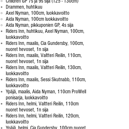
Children GP 7s ja 9s sija (125 - 130cm)
Drammen, huhtikuu
Axel Nyman, 100cm, luokkavoitto
Aida Nyman, 100cm luokkavoitto
Aida Nyman, pikkuponien GP, 4s sija
Riders Inn, huhtikuu, Axel Nyman, 100cm,
luokkavoitto
Riders Inn, maalis, Cia Gundersby, 100cm,
nuoret hevoset, 1n sija
Riders Inn, maalis, Valtteri Reilin, 110cm,
nuoret hevoset, 1n sija
Riders Inn, maalis, Valtteri Reilin, 130cm,
luokkavoitto
Riders Inn, maalis, Sessi Skutnabb, 110cm,
luokkavoitto
Ypäjä, maalis, Aida Nyman, 110cm ProWell
ponisarja, luokkavoitto
Riders Inn, helmi, Valtteri Reilin, 110cm
nuoret hevoset, 1n sija
Riders Inn, helmi, Valtteri Reilin, 120cm,
luokkavoitto
Ypäjä, helmi, Cia Gundersby, 100cm nuoret