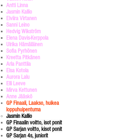
Antti Linna
Jasmin Kallio
Elviira Virtanen
Sanni Leino
Hedvig Wikström
Elena Davis-Kerppola
Ulrika Hämäläinen
Sofia Pyrhönen
Kreetta Pitkänen
Arla Panttila
Elsa Kotola
Aurora Lalu
Elli Leeve
Mirva Kettunen
Anne Jääskö
GP Finaali, Laakso, huikea
loppuhuipentuma
Jasmin Kallio​
GP Finaalin voitto, isot ponit​
GP Sarjan voitto, kisot ponit
GP Sarjan 4s, juniorit