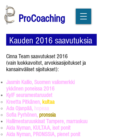
ProCoaching
Kauden 2016 saavutuksia
Cinna Team saavutukset 2016
(vain luokkavoitot, arvokisasijoitukset ja
kansainväliset sijoitukset):
Jasmin Kallio, Suomen valiomerkki
ykkönen poneissa 2016
KyIF seuramestaruudet
Kreetta Pitkänen,
kultaa
Ada Ojanpää,
hopeaa
Sofia Pyrhönen,
pronssia
Hallimestaruuskisat Tampere, marraskuu
Aida Nyman, KULTAA, isot ponit​
Aida Nyman, PRONSSIA, pienet ponit