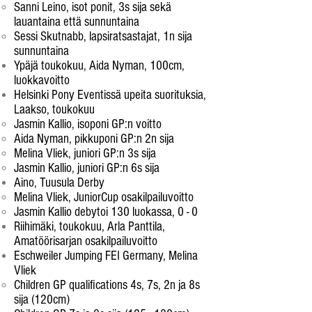
Sanni Leino, isot ponit, 3s sija sekä
lauantaina että sunnuntaina
Sessi Skutnabb, lapsiratsastajat, 1n sija
sunnuntaina
Ypäjä toukokuu, Aida Nyman, 100cm,
luokkavo
itto
Helsinki Pony Eventissä upeita suorituksia,
Laakso, toukokuu
​Jasmin Kallio, isoponi GP:n voitto
Aida Nyman, pikkuponi GP:n 2n sija
Melina Vliek, juniori GP:n 3s sija
Jasmin Kallio, juniori GP:n 6s sija
Aino, Tuusula Derby
Melina Vliek, JuniorCup osakilpailuvoitto
Jasmin Kallio debytoi 130 luokassa, 0 - 0
Riihimäki, toukokuu, Arla Panttila,
Amatöörisarjan osakilpailuvoitto
Eschweiler Jumping FEI Germany, Melina
Vliek
​Children GP qualifications 4s, 7s, 2n ja 8s
sija (120cm)