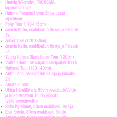
Hedvig Wikström, PRONSSIA,
lapsiratsastajat
Helsinki Porsche Horse Show upeat
sijoitukset
Pony Tour​ (110-115cm)
Jasmin Kallio, osakilpailun 3s sija ja Finaalin
5s​
Junior Tour (120-130cm)
Jasmin Kallio, osakilpailun 8s sija ja Finaalin
5s​
Young Horses Black Horse Tour (120cm)
Valtteri Reilin, 5v sarjan osakilpailuVOITTO​
National Tour (130-140cm)
Antti Linna, osakilpailun 3s sija ja Finaalin
2n​
Amateur Tour
Ulrika Hämäläinen, 80cm osakilpailuVoitto
ja koko Amateur Tourin Finaalin
tyyliarvosteluvoitto
Sofia Pyrhönen, 80cm osakilpailu 9s sija
Elsa Kotola, 80cm osakilpailu 5s sija