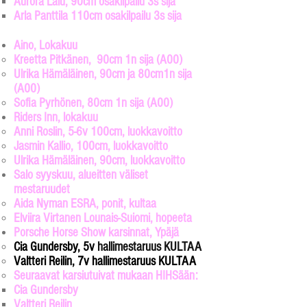
Aurora Lalu, 90cm osakilpailu 3s sija
Arla Panttila 110cm osakilpailu 3s sija
Aino, Lokakuu
Kreetta Pitkänen, 90cm 1n sija​ (A00)
Ulrika Hämäläinen, 90cm ja 80cm1n sija
(A00)
Sofia Pyrhönen, 80cm 1n sija (A00)
Riders Inn, lokakuu
Anni Roslin, 5-6v 100cm, luokkavoitto​
Jasmin Kallio, 100cm, luokkavoitto
Ulrika Hämäläinen, 90cm, luokkavoitto
Salo syyskuu, alueitten väliset
mestaruudet
Aida Nyman ESRA, ponit, kultaa
Elviira Virtanen Lounais-Suiomi, hopeeta
Porsche Horse Show karsinnat, Ypäjä
Cia Gundersby, 5v
hallimestaruus KULTAA
Valtteri Reilin, 7v hallimestaruus KULTAA
Seuraavat karsiutuivat mukaan HIHSään:
Cia Gundersby​
Valtteri Reilin